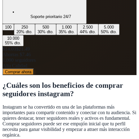
Soporte prioritario 24/7
100
250
500
1.000
2.500
5.000
20
% dto.
30
% dto.
35
% dto.
44
% dto.
50
% dto.
10.000
55
% dto.
$14.03
$21.49
Ahorras
$7.46
1.000
seguidores
Alta Calidad
Comprar ahora
¿Cuáles son los beneficios de
comprar
seguidores instagram
?
Instagram se ha convertido en una de las plataformas más
importantes para compartir contenido y conectar con tu audiencia. Si
quieres destacar, tener seguidores reales y activos es fundamental.
Comprar seguidores puede ser ese empujón inicial que tu perfil
necesita para ganar visibilidad y empezar a atraer más interacción
orgánica.