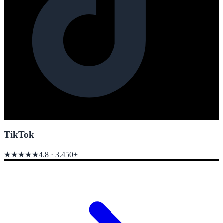
TikTok
★★★★★
4.8
·
3.450+