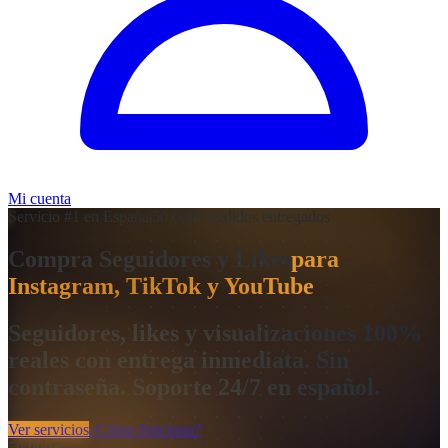
Mi cuenta
Servicio #1 en España
|
50.000+ pedidos entregados
Compra Seguidores y Likes
para
Instagram, TikTok y YouTube
Seguidores, likes y visualizaciones 100%
reales con entrega inmediata. Sin
contraseña. Soporte 24/7 en español.
Ver servicios
¿Cómo funciona?
50.000+