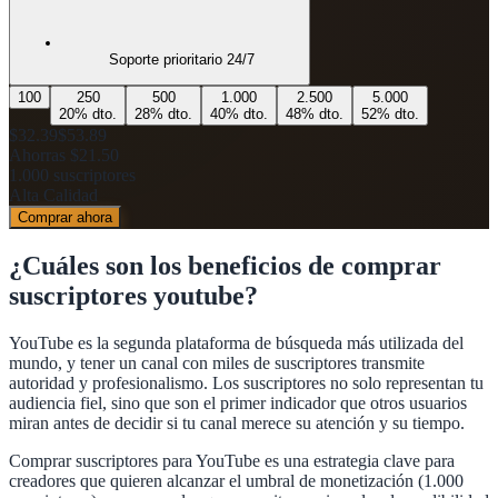
Soporte prioritario 24/7
100
250
500
1.000
2.500
5.000
20
% dto.
28
% dto.
40
% dto.
48
% dto.
52
% dto.
$32.39
$53.89
Ahorras
$21.50
1.000
suscriptores
Alta Calidad
Comprar ahora
¿Cuáles son los beneficios de
comprar
suscriptores youtube
?
YouTube es la segunda plataforma de búsqueda más utilizada del
mundo, y tener un canal con miles de suscriptores transmite
autoridad y profesionalismo. Los suscriptores no solo representan tu
audiencia fiel, sino que son el primer indicador que otros usuarios
miran antes de decidir si tu canal merece su atención y su tiempo.
Comprar suscriptores para YouTube es una estrategia clave para
creadores que quieren alcanzar el umbral de monetización (1.000