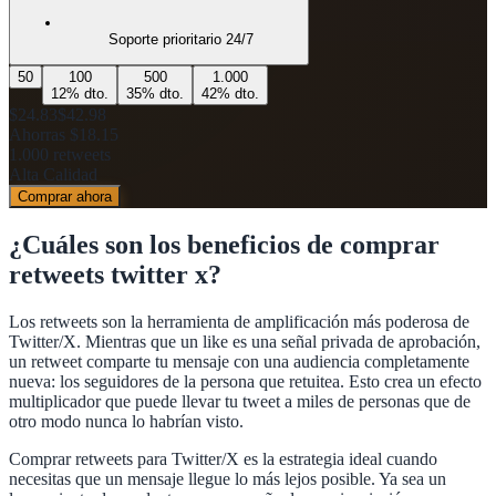
Soporte prioritario 24/7
50
100
500
1.000
12
% dto.
35
% dto.
42
% dto.
$24.83
$42.98
Ahorras
$18.15
1.000
retweets
Alta Calidad
Comprar ahora
¿Cuáles son los beneficios de
comprar
retweets twitter x
?
Los retweets son la herramienta de amplificación más poderosa de
Twitter/X. Mientras que un like es una señal privada de aprobación,
un retweet comparte tu mensaje con una audiencia completamente
nueva: los seguidores de la persona que retuitea. Esto crea un efecto
multiplicador que puede llevar tu tweet a miles de personas que de
otro modo nunca lo habrían visto.
Comprar retweets para Twitter/X es la estrategia ideal cuando
necesitas que un mensaje llegue lo más lejos posible. Ya sea un