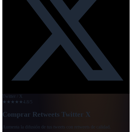
Twitter / X
★★★★★
4.8/5
Comprar Retweets Twitter X
Aumenta la difusión de tus tweets con retweets de calidad.