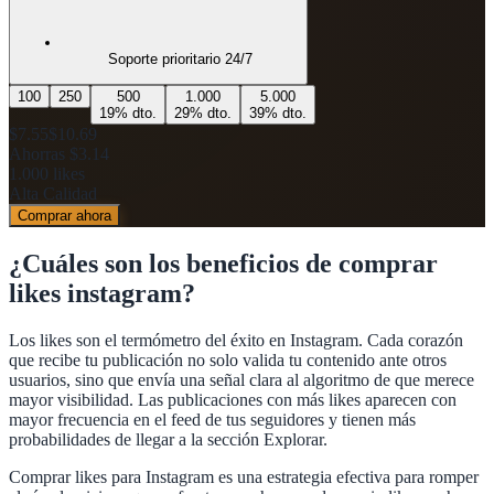
Soporte prioritario 24/7
100
250
500
1.000
5.000
19
% dto.
29
% dto.
39
% dto.
$7.55
$10.69
Ahorras
$3.14
1.000
likes
Alta Calidad
Comprar ahora
¿Cuáles son los beneficios de
comprar
likes instagram
?
Los likes son el termómetro del éxito en Instagram. Cada corazón
que recibe tu publicación no solo valida tu contenido ante otros
usuarios, sino que envía una señal clara al algoritmo de que merece
mayor visibilidad. Las publicaciones con más likes aparecen con
mayor frecuencia en el feed de tus seguidores y tienen más
probabilidades de llegar a la sección Explorar.
Comprar likes para Instagram es una estrategia efectiva para romper