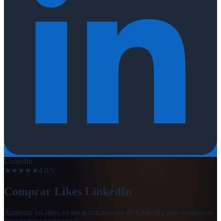
LinkedIn
★★★★★
4.8/5
Comprar Likes LinkedIn
Aumenta los likes en tus publicaciones de LinkedIn para mejorar tu