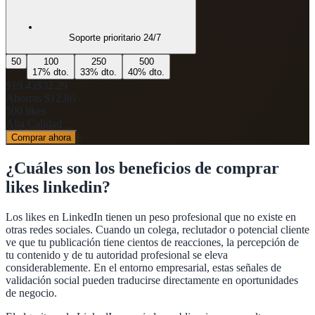
Soporte prioritario 24/7
50
100
250
500
17
% dto.
33
% dto.
40
% dto.
$19.43
$32.29
Ahorras
$12.86
500
likes
Alta Calidad
Comprar ahora
¿Cuáles son los beneficios de
comprar
likes linkedin
?
Los likes en LinkedIn tienen un peso profesional que no existe en
otras redes sociales. Cuando un colega, reclutador o potencial cliente
ve que tu publicación tiene cientos de reacciones, la percepción de
tu contenido y de tu autoridad profesional se eleva
considerablemente. En el entorno empresarial, estas señales de
validación social pueden traducirse directamente en oportunidades
de negocio.